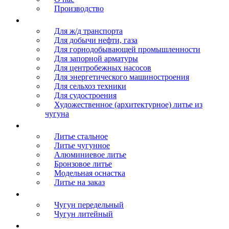
Производство
Продукция
Для ж/д транспорта
Для добычи нефти, газа
Для горнодобывающей промышленности
Для запорной арматуры
Для центробежных насосов
Для энергетического машиностроения
Для сельхоз техники
Для судостроения
Художественное (архитектурное) литье из
чугуна
Литье
Литье стальное
Литье чугунное
Алюминиевое литье
Бронзовое литье
Модельная оснастка
Литье на заказ
Сырье
Чугун передельный
Чугун литейный
Логистика