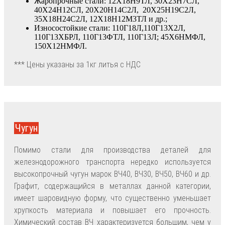
Жаропрочные стали: 12Х18Н9ТЛ, 30Х23Н7СЛ,
40Х24Н12СЛ, 20Х20Н14С2Л, 20Х25Н19С2Л,
35Х18Н24С2Л, 12Х18Н12М3ТЛ и др.;
Износостойкие стали: 110Г18Л,110Г13Х2Л,
110Г13ХБРЛ, 110Г13ФТЛ, 110Г13Л; 45Х6НМФЛ,
150Х12НМФЛ.
*** Цены указаны за 1кг литья с НДС
Чугун
Помимо стали для производства деталей для
железнодорожного транспорта нередко используется
высокопрочный чугун марок ВЧ40, ВЧ30, ВЧ50, ВЧ60 и др.
Графит, содержащийся в металлах данной категории,
имеет шаровидную форму, что существенно уменьшает
хрупкость материала и повышает его прочность.
Химический состав ВЧ характеризуется большим, чем у