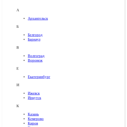
А
Архангельск
Б
Белгород
Барнаул
В
Волгоград
Воронеж
E
Екатеринбург
И
Ижевск
Иркутск
К
Казань
Кемерово
Киров