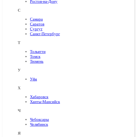
Ростов-на-Дону
С
Самара
Саратов
Сургут
Санкт-Петербург
Т
Тольятти
Томск
Тюмень
У
Уфа
Х
Хабаровск
Ханты-Мансийск
Ч
Чебоксары
Челябинск
Я