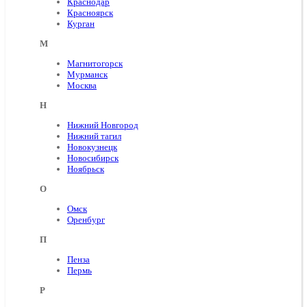
Краснодар
Красноярск
Курган
М
Магнитогорск
Мурманск
Москва
Н
Нижний Новгород
Нижний тагил
Новокузнецк
Новосибирск
Ноябрьск
О
Омск
Оренбург
П
Пенза
Пермь
Р