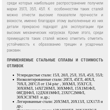
среди которых наибольшее распространение получили
марки 35ГЛ, 35Л, 45Л. К особенностям таких сталей
можно отнести высокие показатели прочности и
вязкости, именно благодаря этому выполненные из них
детали прекрасно подходят для эксплуатации при
высоких механических нагрузках. Кроме этого, среди
преимуществ таких сталей можно отметить отметить
устойчивость к образованию трещин и усадочных
раковин.
ПРИМЕНЯЕМЫЕ СТАЛЬНЫЕ СПЛАВЫ И СТОИМОСТЬ
ОТЛИВОК
Углеродистые стали: 15Л, 20Л, 25Л, 35Л, 45Л, 55Л;
Низколегированные стали: 20ГЛ, 45ГЛ, 40ХЛ,
70ХЛ, 20ГСЛ от 134 р/кг , 30ХМЛ, 35ХГСЛ,
30ХНМЛ, 14ХГ2НМЛ, 30ХМФЛ, 15Х1М1ФЛ,
08ГДНФЛ, 12ДХН1МФЛ, 23ХГС2МФЛ,
30Х3С3ГМЛ и др.;
Легированные стали: 20Х5МЛ, 20Х13Л, 12Х17Л и
др.;