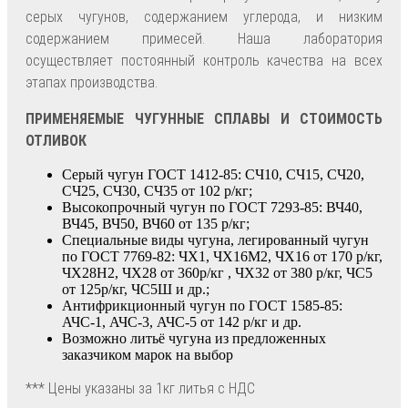
серых чугунов, содержанием углерода, и низким
содержанием примесей. Наша лаборатория
осуществляет постоянный контроль качества на всех
этапах производства.
ПРИМЕНЯЕМЫЕ ЧУГУННЫЕ СПЛАВЫ И СТОИМОСТЬ
ОТЛИВОК
Серый чугун ГОСТ 1412-85: СЧ10, СЧ15, СЧ20,
СЧ25, СЧ30, СЧ35 от 102 р/кг;
Высокопрочный чугун по ГОСТ 7293-85: ВЧ40,
ВЧ45, ВЧ50, ВЧ60 от 135 р/кг;
Специальные виды чугуна, легированный чугун
по ГОСТ 7769-82: ЧХ1, ЧХ16М2, ЧХ16 от 170 р/кг,
ЧХ28Н2, ЧХ28 от 360р/кг , ЧХ32 от 380 р/кг, ЧС5
от 125р/кг, ЧС5Ш и др.;
Антифрикционный чугун по ГОСТ 1585-85:
АЧС-1, АЧС-3, АЧС-5 от 142 р/кг и др.
Возможно литьё чугуна из предложенных
заказчиком марок на выбор
*** Цены указаны за 1кг литья с НДС