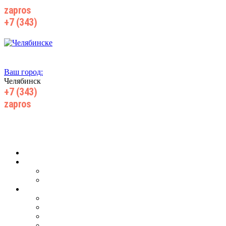
zapros
@wiki-prom24.ru
+7 (343)
385 71 55
Ваш город:
Челябинск
+7 (343)
385 71 55
zapros
@wiki-prom24.ru
Главная
О компании
О нас
Производство
Продукция
Для ж/д транспорта
Для добычи нефти, газа
Для горнодобывающей промышленности
Для запорной арматуры